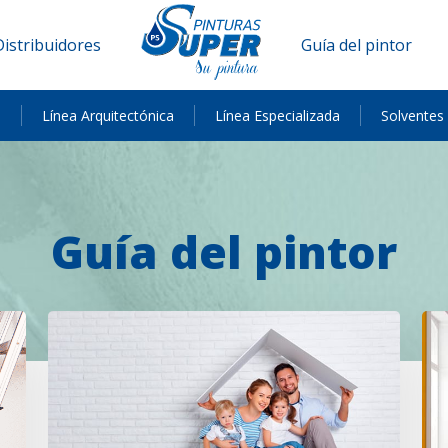
Distribuidores
Guía del pintor
a
Línea Arquitectónica
Línea Especializada
Solventes
Guía del pintor