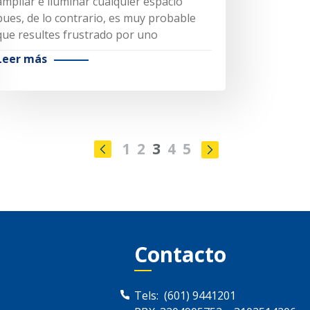
ampliar e iluminar cualquier espacio
pues, de lo contrario, es muy probable
que resultes frustrado por uno
Leer más
1
2
3
4
5
Contacto
Tels:
(601) 9441201