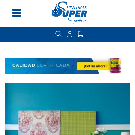
Menú
Inicio
Nosotros
Distribuidores
Guía
del
pintor
Contáctenos
Categorías