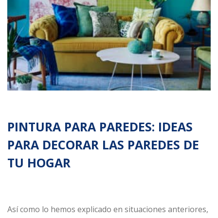
Línea
Automotriz
Línea
Madera
Línea
Arquitectónica
Línea
Especializada
Solventes
PINTURA PARA PAREDES: IDEAS
y
Materias
PARA DECORAR LAS PAREDES DE
primas
TU HOGAR
Así como lo hemos explicado en situaciones anteriores,