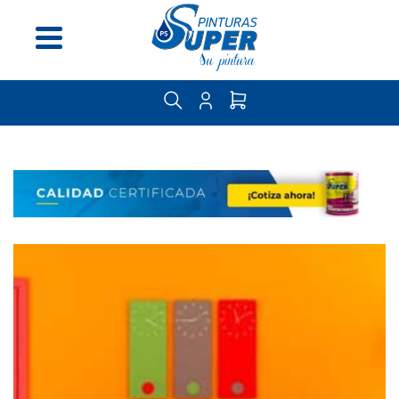
Menú
Inicio
Nosotros
Distribuidores
Guía
del
pintor
Contáctenos
Categorías