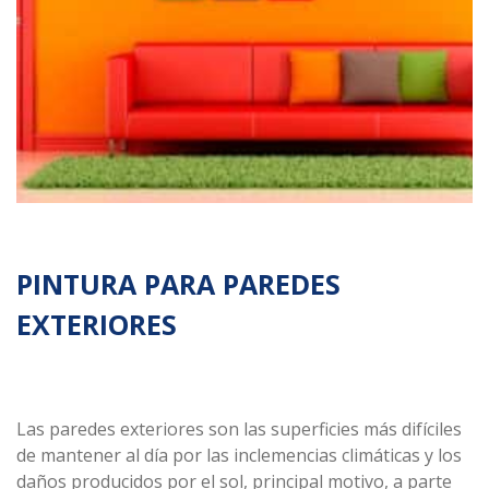
Línea
Automotriz
Línea
Madera
Línea
Arquitectónica
Línea
Especializada
Solventes
PINTURA PARA PAREDES
y
Materias
EXTERIORES
primas
Las paredes exteriores son las superficies más difíciles
de mantener al día por las inclemencias climáticas y los
daños producidos por el sol, principal motivo, a parte