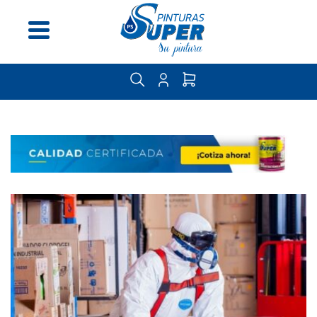
Menú
Inicio
Nosotros
Distribuidores
Guía
del
pintor
Contáctenos
Categorías