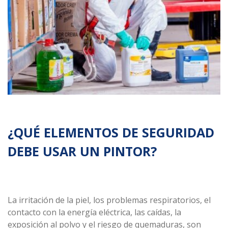
Línea
Automotriz
Línea
Madera
Línea
Arquitectónica
Línea
Especializada
Solventes
¿QUÉ ELEMENTOS DE SEGURIDAD
y
Materias
DEBE USAR UN PINTOR?
primas
La irritación de la piel, los problemas respiratorios, el
contacto con la energía eléctrica, las caídas, la
exposición al polvo y el riesgo de quemaduras, son