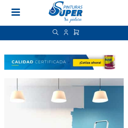
Menú
Inicio
Nosotros
Distribuidores
Guía
del
pintor
Contáctenos
Categorías