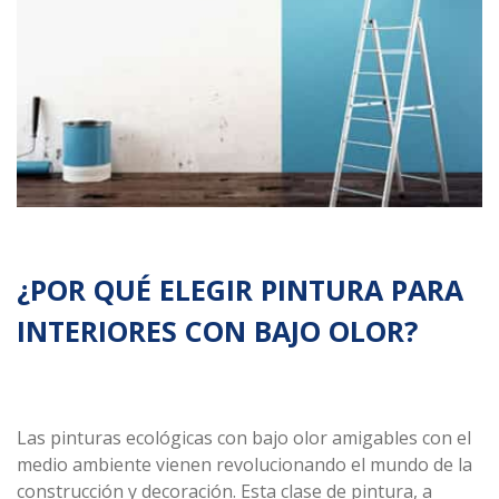
Línea
Automotriz
Línea
Madera
Línea
Arquitectónica
Línea
Especializada
Solventes
¿POR QUÉ ELEGIR PINTURA PARA
y
Materias
INTERIORES CON BAJO OLOR?
primas
Las pinturas ecológicas con bajo olor amigables con el
medio ambiente vienen revolucionando el mundo de la
construcción y decoración. Esta clase de pintura, a