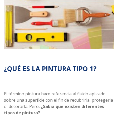
Línea
Automotriz
Línea
Madera
Línea
Arquitectónica
Línea
Especializada
Solventes
¿QUÉ ES LA PINTURA TIPO 1?
y
Materias
primas
El término pintura hace referencia al fluido aplicado
sobre una superficie con el fin de recubrirla, protegerla
o decorarla. Pero,
¿Sabía que existen diferentes
tipos de pintura?