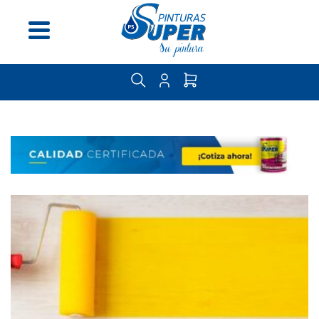
Menú
Inicio
Nosotros
Distribuidores
Guía
del
pintor
Contáctenos
Categorías