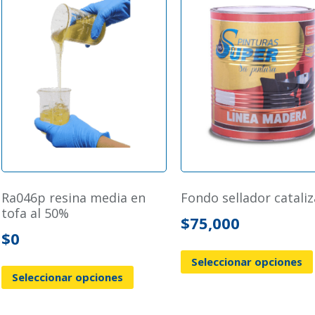
ra046p resina media en
fondo sellador catali
tofa al 50%
$
75,000
$
0
Seleccionar opciones
Seleccionar opciones