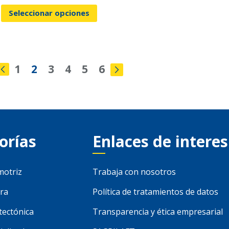
Seleccionar opciones
1
2
3
4
5
6
orías
Enlaces de interes
motriz
Trabaja con nosotros
ra
Política de tratamientos de datos
tectónica
Transparencia y ética empresarial