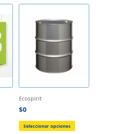
ecospirit
$
0
Seleccionar opciones