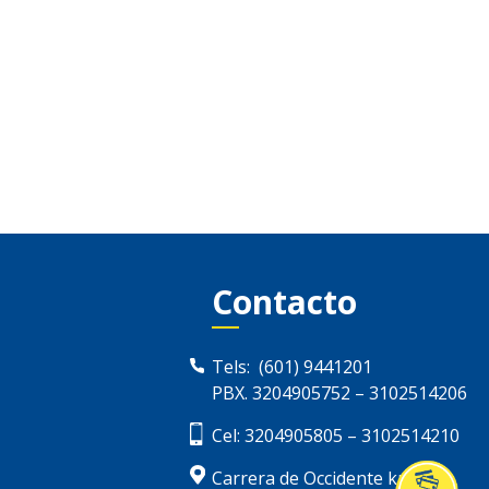
Contacto
Tels:
(601) 9441201
PBX.
3204905752
–
3102514206
Cel:
3204905805
–
3102514210
Carrera de Occidente km. 13