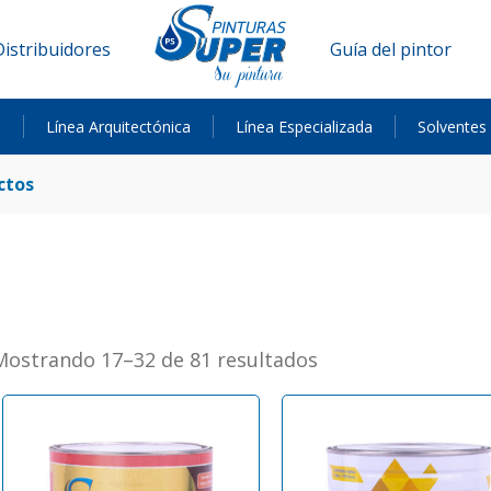
Distribuidores
Guía del pintor
a
Línea Arquitectónica
Línea Especializada
Solventes
ctos
Mostrando 17–32 de 81 resultados