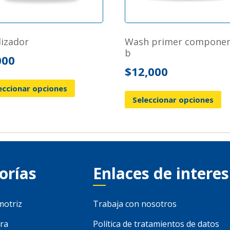
alizador
wash primer componente
b
000
$
12,000
eccionar opciones
Seleccionar opciones
orías
Enlaces de interes
motriz
Trabaja con nosotros
ra
Política de tratamientos de datos