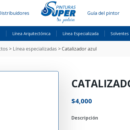
Distribuidores
Guía del pintor
a
Línea Arquitectónica
Línea Especializada
Solventes
ctos
>
línea especializadas
>
catalizador azul
CATALIZAD
$
4,000
Descripción