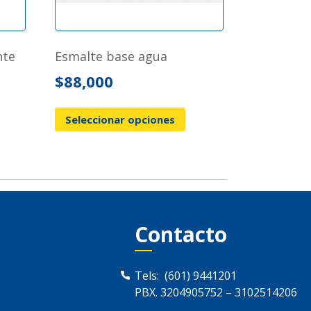
esmalte base agua
$
88,000
Seleccionar opciones
Contacto
Tels:
(601) 9441201
PBX.
3204905752
–
3102514206