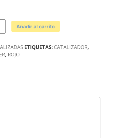
IZADOR
Añadir al carrito
d
IALIZADAS
ETIQUETAS:
CATALIZADOR
,
ER
,
ROJO