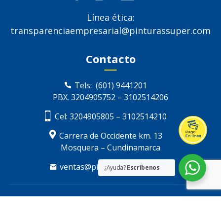
Línea ética:
transparenciaempresarial@pinturassuper.com
Contacto
Tels:
(601) 9441201
PBX.
3204905752
–
3102514206
Cel:
3204905805
–
3102514210
Carrera de Occidente km. 13
Mosquera – Cundinamarca
ventas@pinturassuper.com
¿Ayuda?
Escríbenos
2021 Todos los derechos reservados Pinturas
Súper |