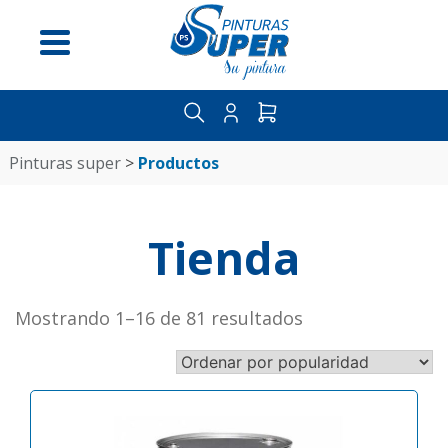
Menú
pinturas super
>
productos
Inicio
Nosotros
Tienda
Distribuidores
Guía
del
Mostrando 1–16 de 81 resultados
pintor
Contáctenos
Categorías