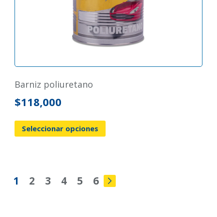
barniz poliuretano
$
118,000
Seleccionar opciones
1
2
3
4
5
6