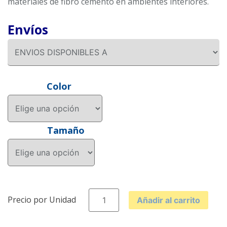
materiales de fibro cemento en ambientes interiores.
Envíos
Color
Tamaño
VINILO
Añadir al carrito
TIPO
II