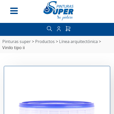
Menú
pinturas super
>
productos
>
línea arquitectónica
>
vinilo tipo ii
Inicio
Nosotros
Distribuidores
Guía
del
pintor
Contáctenos
Categorías