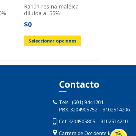
ra101 resina maléica
50%
diluida al 55%
$
0
Seleccionar opciones
Contacto
Tels:
(601) 9441201
PBX.
3204905752
–
3102514206
Cel:
3204905805
–
3102514210
Carrera de Occidente km. 13