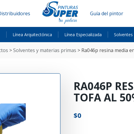
Distribuidores
Guía del pintor
a
Línea Arquitectónica
Línea Especializada
Solventes
ctos
>
solventes y materias primas
>
ra046p resina media en
RA046P RES
TOFA AL 5
$
0