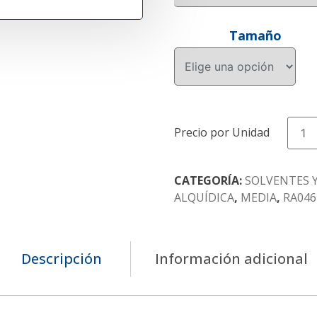
Tamaño
RA046P
RESINA
MEDIA
EN
CATEGORÍA:
SOLVENTES Y
TOFA
ALQUÍDICA
,
MEDIA
,
RA046
AL
50%
cantida
Descripción
Información adicional