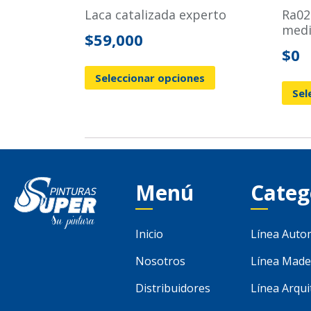
laca catalizada experto
ra026p resina alquídica
medi
$
59,000
$
0
Seleccionar opciones
Sel
Menú
Categ
Inicio
Línea Auto
Nosotros
Línea Made
Distribuidores
Línea Arqui