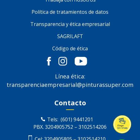
Política de tratamientos de datos
Transparencia y ética empresarial
SAGRILAFT
Código de ética
Línea ética:
transparenciaempresarial@pinturassuper.com
Contacto
Tels:
(601) 9441201
PBX.
3204905752
–
3102514206
Cel:
3204905805
–
3102514210