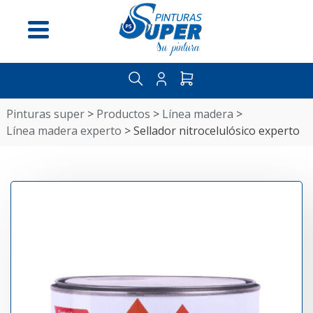
Menú
pinturas super
>
productos
>
línea madera
>
línea madera experto
>
sellador nitrocelulósico experto
Inicio
Nosotros
Distribuidores
Guía
del
pintor
Contáctenos
Categorías