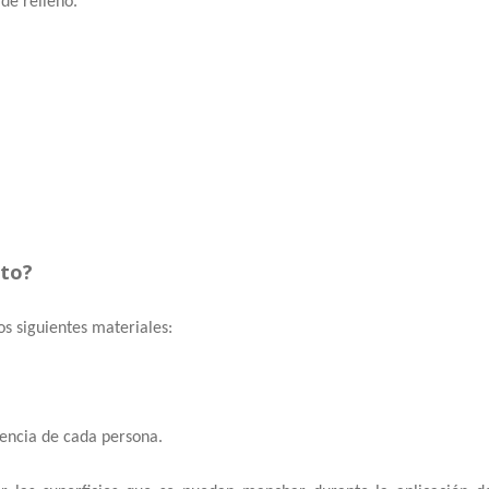
de relleno.
cto?
os siguientes materiales:
rencia de cada persona.