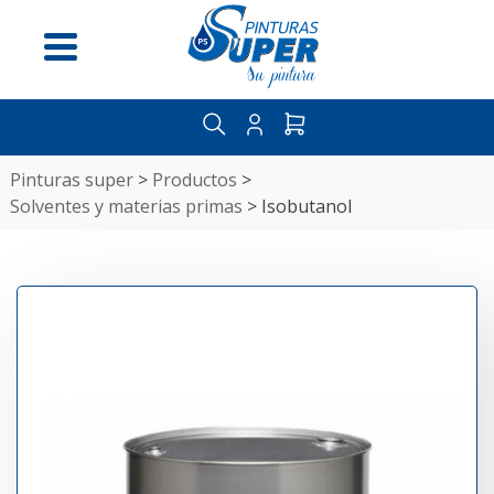
Menú
pinturas super
>
productos
>
solventes y materias primas
>
isobutanol
Inicio
Nosotros
Distribuidores
Guía
del
pintor
Contáctenos
Categorías