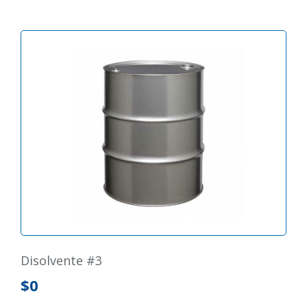
disolvente #3
$
0