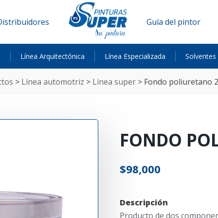
Distribuidores
Guía del pintor
a
Línea Arquitectónica
Línea Especializada
Solventes
ctos
>
línea automotriz
>
línea super
>
fondo poliuretano 
FONDO POL
$
98,000
Descripción
Producto de dos component