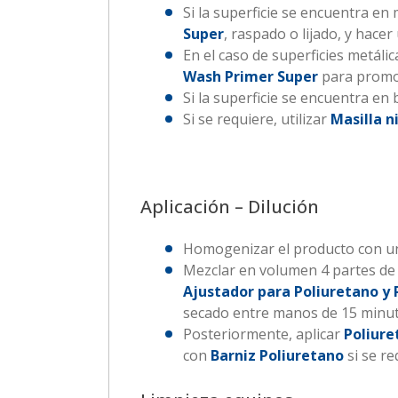
Si la superficie se encuentra e
Super
, raspado o lijado, y hace
En el caso de superficies metáli
Wash Primer Super
para promov
Si la superficie se encuentra en 
Si se requiere, utilizar
Masilla n
Aplicación – Dilución
Homogenizar el producto con un
Mezclar en volumen 4 partes de
Ajustador para Poliuretano y 
secado entre manos de 15 minuto
Posteriormente, aplicar
Poliur
con
Barniz Poliuretano
si se re