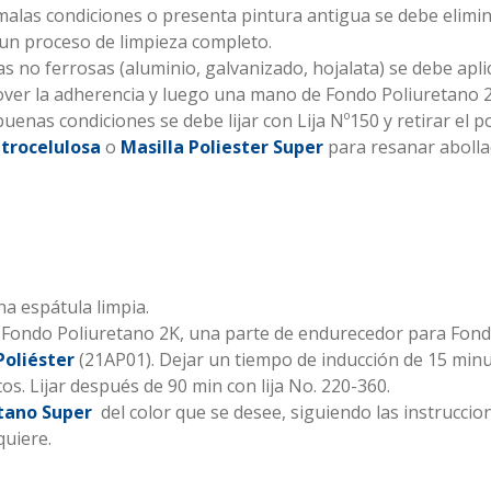
n malas condiciones o presenta pintura antigua se debe elimi
r un proceso de limpieza completo.
cas no ferrosas (aluminio, galvanizado, hojalata) se debe ap
er la adherencia y luego una mano de Fondo Poliuretano 2
buenas condiciones se debe lijar con Lija Nº150 y retirar el p
itrocelulosa
o
Masilla Poliester Super
para resanar abolla
a espátula limpia.
 Fondo Poliuretano 2K, una parte de endurecedor para Fondo
Poliéster
(21AP01). Dejar un tiempo de inducción de 15 minut
s. Lijar después de 90 min con lija No. 220-360.
etano Super
del color que se desee, siguiendo las instruccion
quiere.