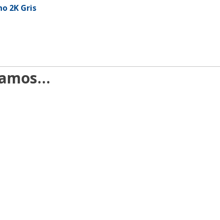
no 2K Gris
damos…