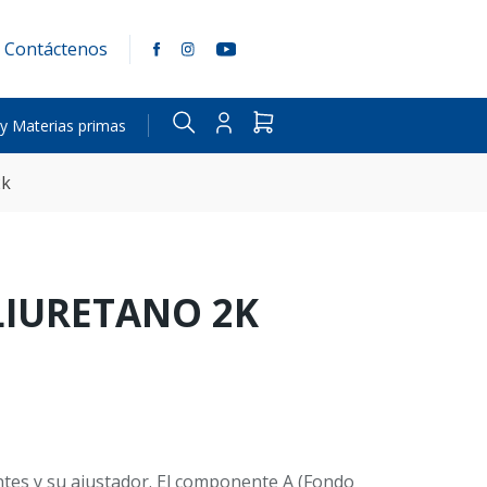
Contáctenos
 y Materias primas
2k
IURETANO 2K
es y su ajustador. El componente A (Fondo