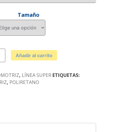
Tamaño
Añadir al carrito
RETANO
d
OMOTRIZ
,
LÍNEA SUPER
ETIQUETAS:
RIZ
,
POLIRETANO