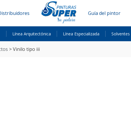
Distribuidores
Guía del pintor
a
Línea Arquitectónica
Línea Especializada
Solventes
ctos
>
vinilo tipo iii