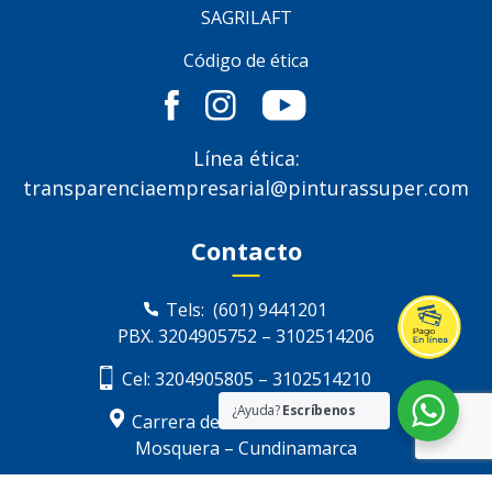
SAGRILAFT
Código de ética
Línea ética:
transparenciaempresarial@pinturassuper.com
Contacto
Tels:
(601) 9441201
PBX.
3204905752
–
3102514206
Cel:
3204905805
–
3102514210
¿Ayuda?
Escríbenos
Carrera de Occidente km. 13
Mosquera – Cundinamarca
ventas@pinturassuper.com