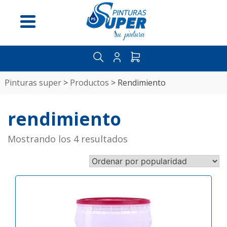
Menú
pinturas super
>
productos
>
rendimiento
Inicio
rendimiento
Nosotros
Distribuidores
Mostrando los 4 resultados
Guía
del
pintor
Contáctenos
Categorías